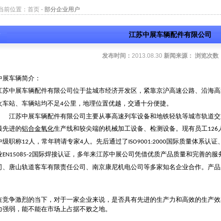
当前位置：
首页
-
部分企业用户
江苏中展车辆配件有限公司
发布时间：
2013.08.30
新闻来源：
浏览次数
中展车辆简介：
江苏中展车辆配件有限公司位于盐城市经济开发区，紧靠京沪高速公路、沿海高
火车站、车辆站均不足
公里，地理位置优越，交通十分便捷。
4
江苏中展车辆配件有限公司主要从事高速列车设备和地铁轻轨等城市轨道交
最先进的
铝合金氧化
生产线和较尖端的机械加工设备、检测设备。现有员工
126
中级职称
人，常年聘请专家
人。先后通过了
国际质量体系认证
12
4
ISO9001:2000
业
国际焊接认证，多年来江苏中展公司凭借优质产品质量和完善的服
EN15085-2
司、唐山轨道客车有限责任公司、南京康尼机电公司等多家知名企业合作。产品
在竞争激烈的当下，对于一家企业来说，是否具有先进的生产力和高效的生产效
力强弱，能不能在市场上占据不败之地。