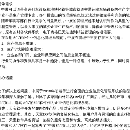
竞争需求
中展可以说是高速列车设备和地铁轻轨等城市轨道交通运输车辆设备的生产专
毕竟不是生产管理专家，多年摸索出的管理经验也就无法达到很完善和完美的境
随着车辆零部件行业竞争的日益激烈，中展的管理层越来越认识到作为典型的
面精益管理，以最大限度的减少企业生产所占用的资源，降低企业管理和运营成
杂，原有的财务软件系统、电子表格已无法达到精益管理的各项需要。
在采用天宝
企业信息化管理系统前，中展在管理中主要存在三大问题：
ERP
、库存信息不准确；
1
、生产计划制定难度大；
2
、企业各部门间、企业和供应商之间信息交流不畅通。
3
行业间协作和资源共享是一种趋势，也是一种必需。中展致力于生产，同时将
发商。
用心选型
为了解决上述问题，中展于
年初着手进行全面的企业信息化管理系统的选
2010
搜集和深入接触了解，对比了多家国内外知名
软件厂商后，经过几轮评审，
ERP
项目，选购天宝的
软件作为企业信息化管理系统。
RP
ERP
首先，天宝软件开发的
软件产品，针对企业管理环境和习惯而设，历经多次
ERP
企业管理需求。其次，天宝
软件的套装化特点，使用户具有灵活的自主选择
ERP
第三、天宝软件具备真诚、热情的服务态度和专业、高效的服务能力。
中展和天宝软件一起筹办了“中展
项目启动大会”，经过科学严格用心的选
ERP