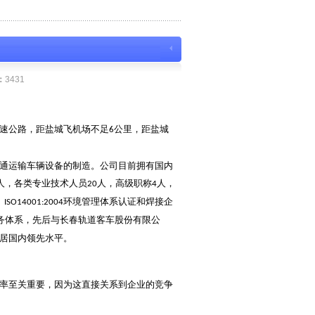
：
3431
速公路，距盐城飞机场不足
公里，距盐城
6
通运输车辆设备的制造。公司目前拥有国内
人，各类专业技术人员
人，高级职称
人，
20
4
、
环境管理体系认证和焊接企
ISO14001:2004
务体系，先后与长春轨道客车股份有限公
居国内领先水平。
率至关重要，因为这直接关系到企业的竞争