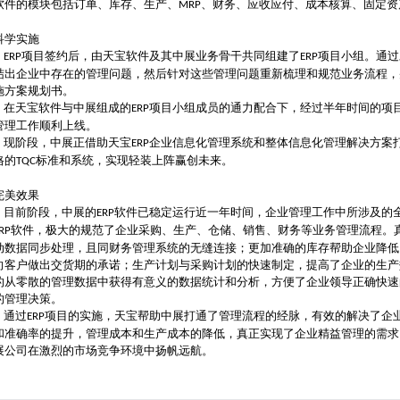
软件的模块包括订单、库存、生产、
、财务、应收应付、成本核算、固定资
MRP
科学实施
项目签约后，由天宝软件及其中展业务骨干共同组建了
项目小组。通过
ERP
ERP
结出企业中存在的管理问题，然后针对这些管理问题重新梳理和规范业务流程，
施方案规划书。
在天宝软件与中展组成的
项目小组成员的通力配合下，经过半年时间的项
ERP
管理工作顺利上线。
现阶段，中展正借助天宝
企业信息化管理系统和整体信息化管理解决方案
ERP
格的
标准和系统，实现轻装上阵赢创未来。
TQC
完美效果
目前阶段，中展的
软件已稳定运行近一年时间，企业管理工作中所涉及的
ERP
软件，极大的规范了企业采购、生产、仓储、销售、财务等业务管理流程。
RP
动数据同步处理，且同财务管理系统的无缝连接；更加准确的库存帮助企业降低
向客户做出交货期的承诺；生产计划与采购计划的快速制定，提高了企业的生产
的从零散的管理数据中获得有意义的数据统计和分析，方便了企业领导正确快速
的管理决策。
通过
项目的实施，天宝帮助中展打通了管理流程的经脉，有效的解决了企
ERP
和准确率的提升，管理成本和生产成本的降低，真正实现了企业精益管理的需求
展公司在激烈的市场竞争环境中扬帆远航。