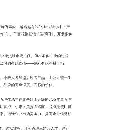
“
鲜香麻辣，越啃越有味
”
的味道让小来大产
食口味、千亩花椒基地精选
“
麻
”
料、开发多种
量快速突破市场空间。但在看似快速的进程
公司的有效管控
——
做到有效深耕市场。
。小来大各加盟店所售产品，由公司统一生
、品牌的高辨识度、商标的价值。
管理体系并在此基础上升级的
JQS
质量管理
质管控。小来大负责人透露，
JQS
是使用管
率、增强企业市场竞争力、提高企业信誉和
才。这批业务、
IT
和管理三结合人才，是行