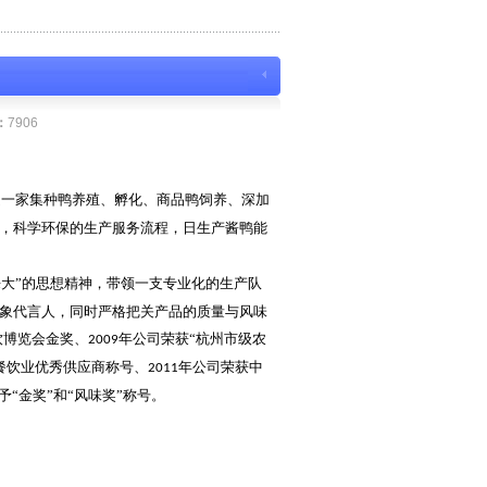
：
7906
是一家集种鸭养殖、孵化、商品鸭饲养、深加
，科学环保的生产服务流程，日生产酱鸭能
大”的思想精神，带领一支专业化的生产队
象代言人，同时严格把关产品的质量与风味
饮博览会金奖、
年公司荣获“杭州市级农
2009
餐饮业优秀供应商称号、
年公司荣获中
2011
“金奖”和“风味奖”称号。