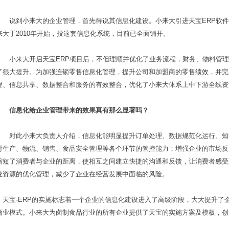
说到小来大的企业管理，首先得说其信息化建设。小来大引进天宝
ERP
软件
来大于
2010
年开始，投这套信息化系统，目前已全面铺开。
小来大开启天宝
ERP
项目后，不但理顺并优化了业务流程，财务、物料管理
了很大提升。为加强连锁零售信息化管理，提升公司和加盟商的零售绩效，并完
程、信息共享、数据整合和服务的有效整合，优化了小来大体系上中下游全线资
信息化给企业管理带来的效果真有那么显著吗？
对此小来大负责人介绍，信息化能明显提升订单处理、数据规范化运行、知
对生产、物流、销售、食品安全管理等各个环节的管控能力；增强企业的市场反
缩短了消费者与企业的距离，使相互之间建立快捷的沟通和反馈，让消费者感受
业资源的优化管理，减少了企业在经营发展中面临的风险。
天宝
-ERP
的实施标志着一个企业的信息化建设进入了高级阶段，大大提升了
商业模式。小来大为卤制食品行业的所有企业提供了天宝的实施方案及模板，创