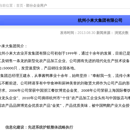
当前位置：
首页
-
部分企业用户
杭州小来大集团有限公司
发布时间：
2013.08.30
新闻来源：
浏览次数
小来大集团简介：
杭州小来大农业开发集团有限公司初创于
年，通过十余年的发展，目前已
1999
工及销售一条龙的新型化农产品加工企业。公司拥有先进的现代化生产技术设备
力≥
只，发货速度快，产品销往全国各地。
50000
集团总经理王建永，从事酱鸭事业十余年，始终坚持：“奉献我一生，流传小来
伍不断前进。公司聘请享有中华食神和厨神美誉的刘敬贤大师作为公司产品的形
要求。
年公司荣获中国浙江餐饮博览会金奖、
年公司荣获上海国际餐
2006
2008
业龙头企业”、
年公司摘得杭州市“十佳”农产品加工企业头衔与中国饭店与
2010
国农产品品牌博览会优质农产品“金奖”，产品优质美味，被中国鸭鹅产业大会授予
信息化建设：先进系统护航整体战略执行