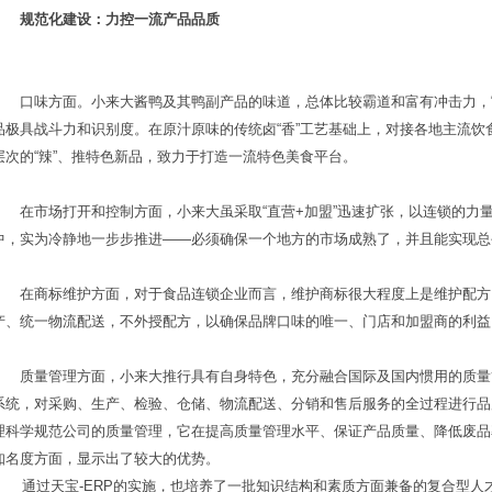
规范化建设：力控一流产品品质
口味方面。小来大酱鸭及其鸭副产品的味道，总体比较霸道和富有冲击力，
品极具战斗力和识别度。在原汁原味的传统卤
“
香
”
工艺基础上，对接各地主流饮
层次的
“
辣
”
、推特色新品，致力于打造一流特色美食平台。
在市场打开和控制方面，小来大虽采取
“
直营
+
加盟
”
迅速扩张，以连锁的力
中，实为冷静地一步步推进
——
必须确保一个地方的市场成熟了，并且能实现总
在商标维护方面，对于食品连锁企业而言，维护商标很大程度上是维护配方
产、统一物流配送，不外授配方，以确保品牌口味的唯一、门店和加盟商的利益
质量管理方面，小来大推行具有自身特色，充分融合国际及国内惯用的质量
系统，对采购、生产、检验、仓储、物流配送、分销和售后服务的全过程进行品
理科学规范公司的质量管理，它在提高质量管理水平、保证产品质量、降低废品
知名度方面，显示出了较大的优势。
通过天宝
-ERP
的实施，也培养了一批知识结构和素质方面兼备的复合型人